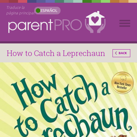
Traduce la
ESPAÑOL
página principal
How to Catch a Leprechaun
BACK