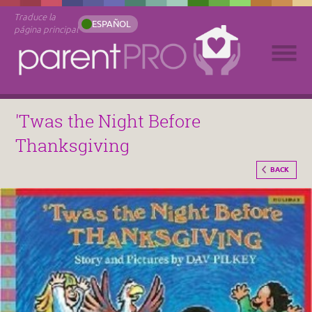
Traduce la
ESPAÑOL
página principal
'Twas the Night Before
Thanksgiving
BACK