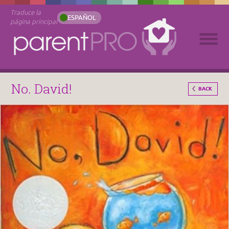
Traduce la
ESPAÑOL
página principal
No. David!
BACK