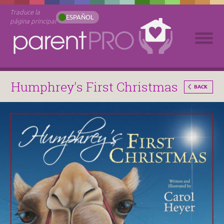
Traduce la
ESPAÑOL
página principal
Humphrey's First Christmas
BACK